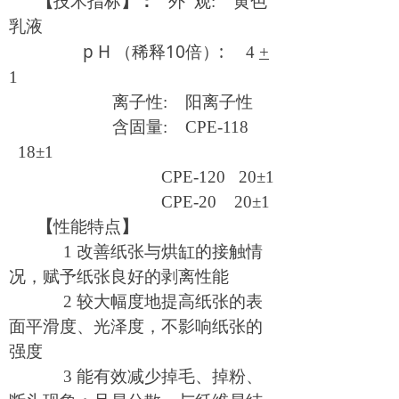
【
技术指标
】
：
外 观: 黄色
乳液
p H
10
:
（稀释
倍）
4
+
1
离子性: 阳离子性
含固量: CPE-118
18±1
CPE-120 20
±1
CPE-20 20
±1
【
性能特点
】
1
改善纸张与烘缸的接触情
况，赋予纸张良好的剥离性能
2
较大幅度地提高纸张的表
面平滑度、光泽度，不影响纸张的
强度
3
能有效减少掉毛、掉粉、