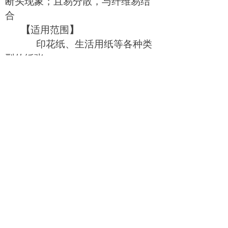
断头现象；且易分散，与纤维易结
合
【
适用范围
】
印花纸、生活用纸等各种类
型的纸张
【
使用方法
】
将剥离剂用水稀释至10倍以
上，加入调浆池或网前流浆系统中，
参考用量如下：
左右滑动查看完整表格
车速（米/分）
300
以下
300-500
用量（kg/T浆）
1-2
【
包装储存
】
50KG
塑料桶，密封储存，常
温下贮存期为3个月