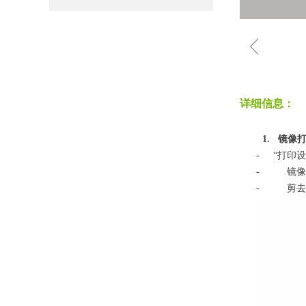
ꁆ
详细信息：
1.
镜像
-
“
打印设
-
镜像
-
剪去