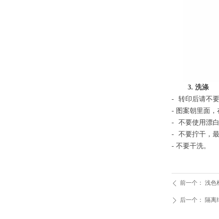
3. 洗涤
-
转
印
后
请不
-
图案朝里面，
-
不要使用漂
-
不要拧干，
-
不要干洗。
前一个：
浅色
ꄴ
后一个：
隔离
ꄲ