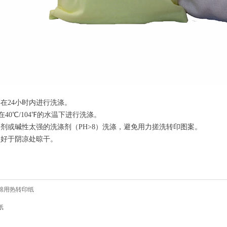
要在
24
小时
内进行
洗涤。
在
40
℃
/
104
℉
的
水温下进行洗涤
。
白剂或碱性太强的
洗涤剂（
PH>8
）
洗涤，避免用力搓洗转印图案。
最好于阴凉处晾干。
棉用热转印纸
纸