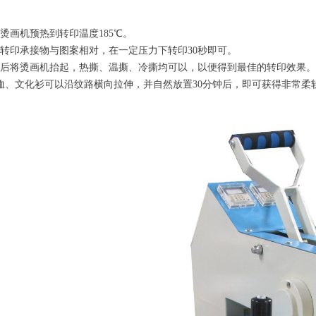
烫画机预热到转印温度185℃。
转印承接物与图案相对，在一定压力下转印30秒即可。
后将烫画机抬起，热撕、温撕、冷撕均可以，以便得到最佳的转印效果。
恤、文化衫可以沿纹路横向拉伸，并自然放置30分钟后，即可获得非常柔