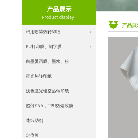
产品展示
Product display
产品展
棉用喷墨热转印纸
ꁇ
PU打印膜、刻字膜
ꁇ
白墨烫画膜、墨水、粉
夜光热转印纸
浅色激光镂空热转印纸
超薄EAA，TPU热熔胶膜
造纸助剂
定位膜